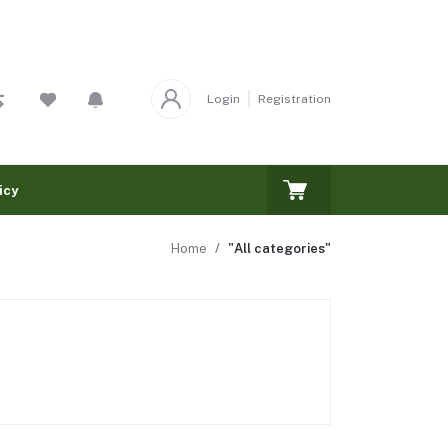
Login
Registration
icy
Home
"All categories"