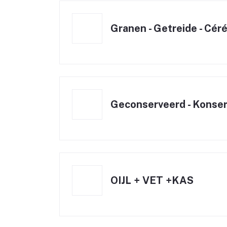
Granen - Getreide - Cér
Geconserveerd - Konserv
OIJL + VET +KAS