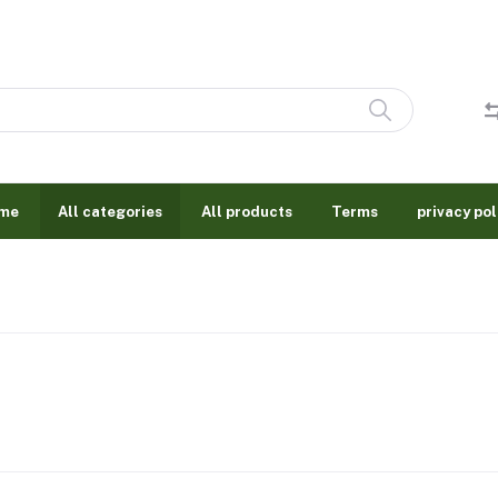
me
All categories
All products
Terms
privacy pol